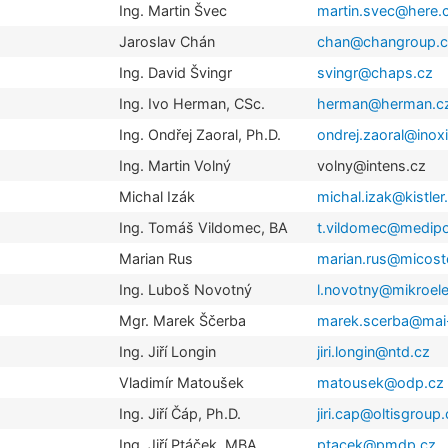
Ing. Martin Švec
martin.svec@here
Jaroslav Chán
chan@changroup.
Ing. David Švingr
svingr@chaps.cz
Ing. Ivo Herman, CSc.
herman@herman.c
Ing. Ondřej Zaoral, Ph.D.
ondrej.zaoral@inoxi
Ing. Martin Volný
volny@intens.cz
Michal Izák
michal.izak@kistle
Ing. Tomáš Vildomec, BA
t.vildomec@medip
Marian Rus
marian.rus@micost
Ing. Luboš Novotný
l.novotny@mikroele
Mgr. Marek Ščerba
marek.scerba@mai
Ing. Jiří Longin
jiri.longin@ntd.cz
Vladimír Matoušek
matousek@odp.cz
Ing. Jiří Čáp, Ph.D.
jiri.cap@oltisgroup
Ing. Jiří Ptáček, MBA
ptacek@pmdp.cz