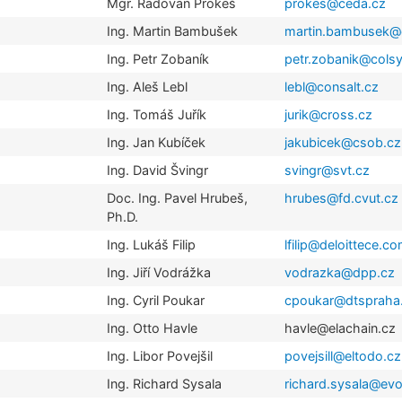
Mgr. Radovan Prokeš
prokes@ceda.cz
Ing. Martin Bambušek
martin.bambusek@
Ing. Petr Zobaník
petr.zobanik@cols
Ing. Aleš Lebl
lebl@consalt.cz
Ing. Tomáš Juřík
jurik@cross.cz
Ing. Jan Kubíček
jakubicek@csob.cz
Ing. David Švingr
svingr@svt.cz
Doc. Ing. Pavel Hrubeš,
hrubes@fd.cvut.cz
Ph.D.
Ing. Lukáš Filip
lfilip@deloittece.c
Ing. Jiří Vodrážka
vodrazka@dpp.cz
Ing. Cyril Poukar
cpoukar@dtspraha
Ing. Otto Havle
havle@elachain.cz
Ing. Libor Povejšil
povejsill@eltodo.cz
Ing. Richard Sysala
richard.sysala@evo