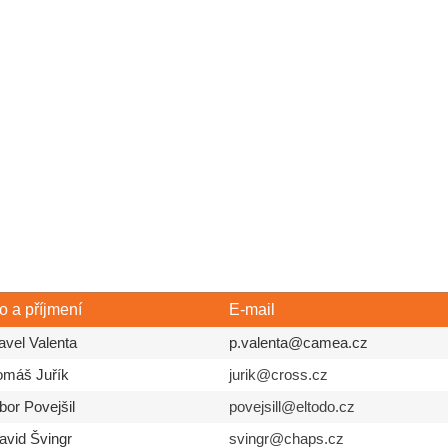
 a příjmení
E-mail
avel Valenta
p.valenta@camea.cz
Tomáš Juřík
jurik@cross.cz
ibor Povejšil
povejsill@eltodo.cz
avid Švingr
svingr@chaps.cz