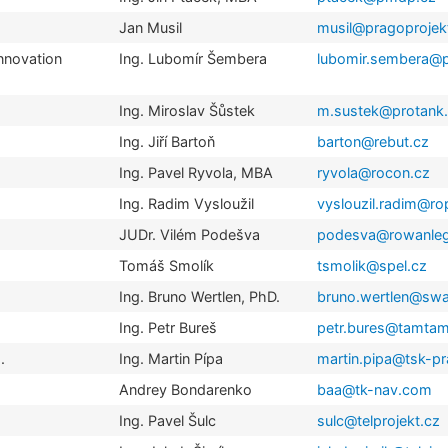
Jan Musil
musil@pragoprojek
nnovation
Ing. Lubomír Šembera
lubomir.sembera@pa
Ing. Miroslav Šůstek
m.sustek@protank
Ing. Jiří Bartoň
barton@rebut.cz
Ing. Pavel Ryvola, MBA
ryvola@rocon.cz
Ing. Radim Vysloužil
vyslouzil.radim@ro
JUDr. Vilém Podešva
podesva@rowanleg
Tomáš Smolík
tsmolik@spel.cz
Ing. Bruno Wertlen, PhD.
bruno.wertlen@sw
Ing. Petr Bureš
petr.bures@tamta
.
Ing. Martin Pípa
martin.pipa@tsk-pr
Andrey Bondarenko
baa@tk-nav.com
Ing. Pavel Šulc
sulc@telprojekt.cz