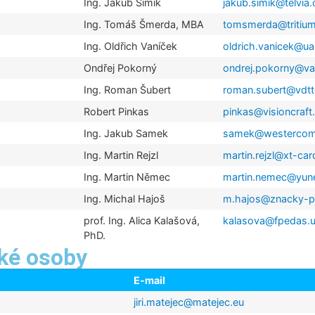
Ing. Jakub Šimík
jakub.simik@telvia.
Ing. Tomáš Šmerda, MBA
tomsmerda@tritiu
Ing. Oldřich Vaníček
oldrich.vanicek@u
Ondřej Pokorný
ondrej.pokorny@va
Ing. Roman Šubert
roman.subert@vdt
Robert Pinkas
pinkas@visioncraft.
Ing. Jakub Samek
samek@westercom
Ing. Martin Rejzl
martin.rejzl@xt-car
Ing. Martin Němec
martin.nemec@yune
Ing. Michal Hajoš
m.hajos@znacky-p
prof. Ing. Alica Kalašová,
kalasova@fpedas.u
PhD.
cké osoby
E-mail
jiri.matejec@matejec.eu