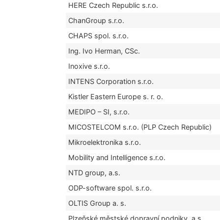
HERE Czech Republic s.r.o.
ChanGroup s.r.o.
CHAPS spol. s.r.o.
Ing. Ivo Herman, CSc.
Inoxive s.r.o.
INTENS Corporation s.r.o.
Kistler Eastern Europe s. r. o.
MEDIPO – SI, s.r.o.
MICOSTELCOM s.r.o. (PLP Czech Republic)
Mikroelektronika s.r.o.
Mobility and Intelligence s.r.o.
NTD group, a.s.
ODP-software spol. s.r.o.
OLTIS Group a. s.
Plzeňské městské dopravní podniky, a.s.