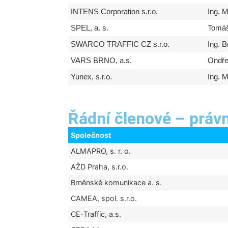
INTENS Corporation s.r.o.
Ing. M
SPEL, a. s.
Tomáš
SWARCO TRAFFIC CZ s.r.o.
Ing. 
VARS BRNO, a.s.
Ondře
Yunex, s.r.o.
Ing. 
Řádní členové – práv
Společnost
ALMAPRO, s. r. o.
AŽD Praha, s.r.o.
Brněnské komunikace a. s.
CAMEA, spol. s.r.o.
CE-Traffic, a.s.