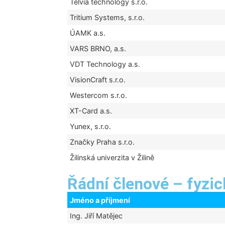
Telvia technology s.r.o.
Tritium Systems, s.r.o.
ÚAMK a.s.
VARS BRNO, a.s.
VDT Technology a.s.
VisionCraft s.r.o.
Westercom s.r.o.
XT-Card a.s.
Yunex, s.r.o.
Značky Praha s.r.o.
Žilinská univerzita v Žilině
Řádní členové – fyzi
Jméno a příjmení
Ing. Jiří Matějec