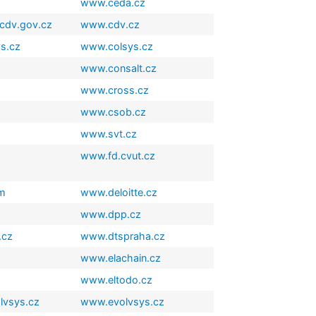
www.ceda.cz
cdv.gov.cz
www.cdv.cz
ys.cz
www.colsys.cz
www.consalt.cz
www.cross.cz
www.csob.cz
www.svt.cz
www.fd.cvut.cz
om
www.deloitte.cz
www.dpp.cz
.cz
www.dtspraha.cz
www.elachain.cz
www.eltodo.cz
lvsys.cz
www.evolvsys.cz