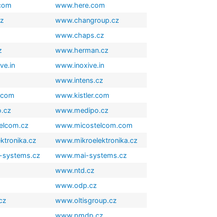
.com
www.here.com
cz
www.changroup.cz
www.chaps.cz
z
www.herman.cz
ve.in
www.inoxive.in
www.intens.cz
r.com
www.kistler.com
o.cz
www.medipo.cz
elcom.cz
www.micostelcom.com
ktronika.cz
www.mikroelektronika.cz
-systems.cz
www.mai-systems.cz
www.ntd.cz
www.odp.cz
.cz
www.oltisgroup.cz
www.pmdp.cz