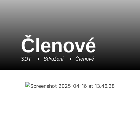
Členové
SDT
Sdružení
Členové