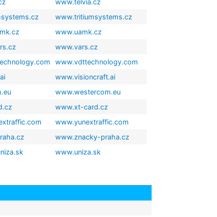
cz
www.telvia.cz
msystems.cz
www.tritiumsystems.cz
amk.cz
www.uamk.cz
rs.cz
www.vars.cz
technology.com
www.vdttechnology.com
ai
www.visioncraft.ai
.eu
www.westercom.eu
d.cz
www.xt-card.cz
xtraffic.com
www.yunextraffic.com
raha.cz
www.znacky-praha.cz
niza.sk
www.uniza.sk