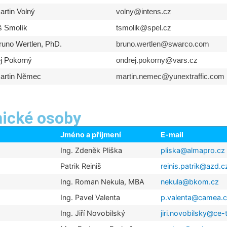
artin Volný
volny@intens.cz
 Smolík
tsmolik@spel.cz
Bruno Wertlen, PhD.
bruno.wertlen@swarco.com
j Pokorný
ondrej.pokorny@vars.cz
Martin Němec
martin.nemec@yunextraffic.com
nické osoby
Jméno a příjmení
E-mail
Ing. Zdeněk Pliška
pliska@almapro.cz
Patrik Reiniš
reinis.patrik@azd.c
Ing. Roman Nekula, MBA
nekula@bkom.cz
Ing. Pavel Valenta
p.valenta@camea.
Ing. Jiří Novobilský
jiri.novobilsky@ce-