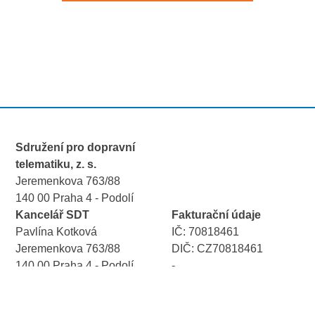
Sdružení pro dopravní
telematiku, z. s.
Jeremenkova 763/88
140 00 Praha 4 - Podolí
Kancelář SDT
Fakturační údaje
Pavlína Kotková
IČ: 70818461
Jeremenkova 763/88
DIČ: CZ70818461
140 00 Praha 4 - Podolí
-
-
Bankovní spojení
+420 725 196 999
ČSOB, Praha 1, Na