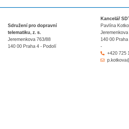
Kancelář SD
Sdružení pro dopravní
Pavlína Kotk
telematiku, z. s.
Jeremenkova
Jeremenkova 763/88
140 00 Praha 
140 00 Praha 4 - Podolí
-
+420 725 
p.kotkova