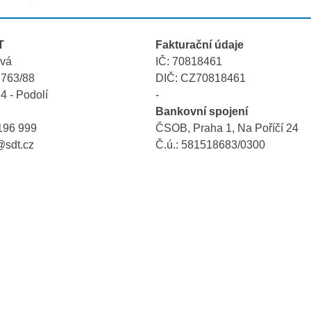
T
Fakturační údaje
ová
IČ: 70818461
 763/88
DIČ: CZ70818461
4 - Podolí
-
Bankovní spojení
196 999
ČSOB, Praha 1, Na Poříčí 24
@sdt.cz
Č.ú.: 581518683/0300